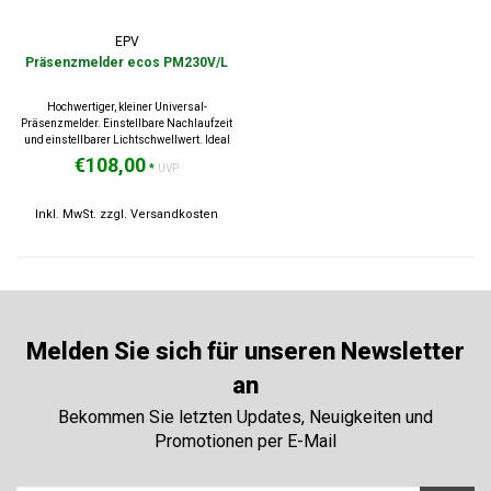
EPV
Präsenzmelder ecos PM230V/L
Hochwertiger, kleiner Universal-
Präsenzmelder. Einstellbare Nachlaufzeit
und einstellbarer Lichtschwellwert. Ideal
geeignet für die Nachrüstung nicht-
€108,00
*
UVP
dimmbarer Beleuchtung. Überlegene
Empfindlichkeit dank digiPIR Technologie.
Made in Germany...
Inkl. MwSt. zzgl.
Versandkosten
Melden Sie sich für unseren Newsletter
an
Bekommen Sie letzten Updates, Neuigkeiten und
Promotionen per E-Mail