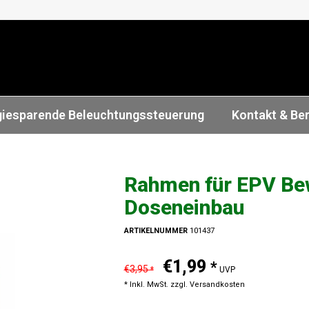
giesparende Beleuchtungssteuerung
Kontakt & Be
Rahmen für EPV B
Doseneinbau
ARTIKELNUMMER
101437
€1,99
*
€3,95
*
UVP
* Inkl. MwSt. zzgl.
Versandkosten