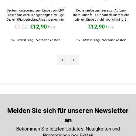
Deckenmontagering zum Einbau von EPV
Deckenaufbaugehäuse zur Aufbau-
Präsenzmeldern in abgehängte einteilige
Installation falls Einbautiefe nicht reicht
Decken (Rigipsdecken, Akustikdecken), in
oder ein Einbau nicht möglich ist (z.B.
denen der Standard Befestigungsclip nicht
Sichtbetondecken).
€9,52
€12,90
€12,90
*
UVP
*
UVP
eingesetzt werden kann.
Inkl. MwSt. zzgl.
Versandkosten
Inkl. MwSt. zzgl.
Versandkosten
Melden Sie sich für unseren Newsletter
an
Bekommen Sie letzten Updates, Neuigkeiten und
Promotionen per E-Mail